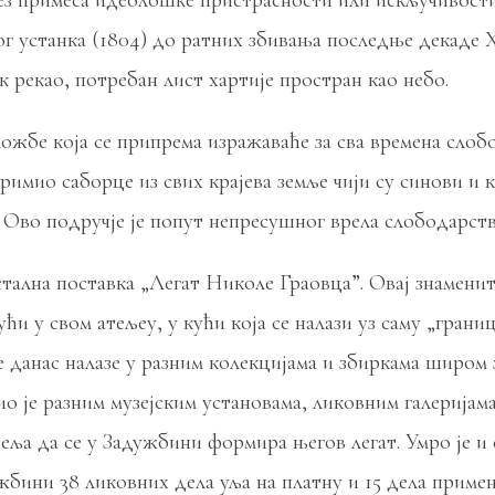
ез примеса идеолошке пристрасности или искључивости
г устанка (1804) до ратних збивања последње декаде XX
к рекао, потребан лист хартије простран као небо.
ожбе која се припрема изражаваће за сва времена слоб
 примио саборце из свих крајева земље чији су синови 
во подручје је попут непресушног врела слободарства, 
стална поставка „Легат Николе Граовца”. Овај знамени
ући у свом атељеу, у кући која се налази уз саму „гран
се данас налазе у разним колекцијама и збиркама широм
ио је разним музејским установама, ликовним галеријам
еља да се у Задужбини формира његов легат. Умро је и
бини 38 ликовних дела уља на платну и 15 дела примењ