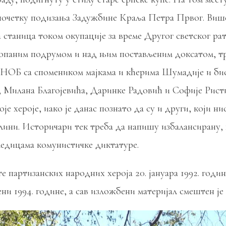
 почетку подизања Задужбине Краља Петра Првог. Више
а станица током окупације за време Другог светског ра
укопаним подрумом и над њим постављеним доксатом, тре
 НОБ са спомеником мајкама и кћерима Шумадије и бис
, Милана Благојевића, Даринке Радовић и Софије Ристи
је хероје, иако је данас познато да су и други, који н
лини. Историчари тек треба да напишу избалансирану,
ледицама комунистичке диктатуре.
партизанских народних хероја 20. јануара 1992. године
и 1994. године, а сав изложбени материјал смештен је 