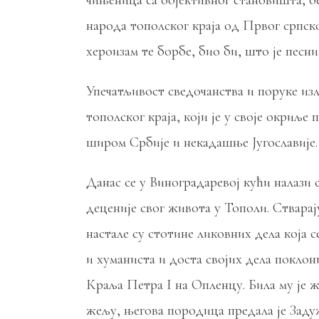
чињеница са објективног становишта, б
народа тополског краја од Првог српско
хероизам те борбе, био би, што је песни
Упечатљивост сведочанства и поруке изл
тополског краја, који је у своје окриље
широм Србије и некадашње Југославије. О
Данас се у Виноградаревој кући налази 
деценије свог живота у Тополи. Стварај
настале су стотине ликовних дела која 
и хуманиста и доста својих дела поклон
Краља Петра I на Опленцу. Била му је ж
жељу, његова породица предала је Задуж