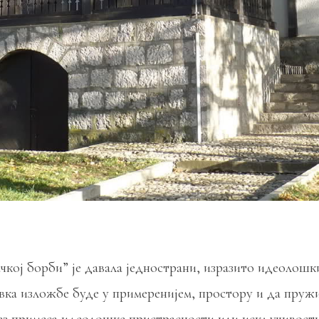
ој борби” је давала једнострани, изразито идеолошки
авка изложбе буде у примеренијем, простору и да пружи