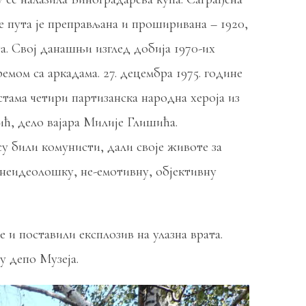
 пута је преправљана и проширивана – 1920,
та. Свој данашњи изглед добија 1970-их
мом са аркадама. 27. децембра 1975. године
тама четири партизанска народна хероја из
ћ, дело вајара Милије Глишића.
ису били комунисти, дали своје животе за
 неидеолошку, не-емотивну, објективну
 и поставили експлозив на улазна врата.
у депо Музеја.