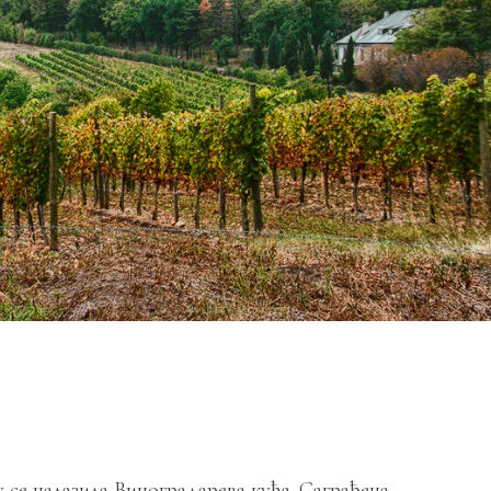
у се налазила Виноградарева кућа. Саграђена