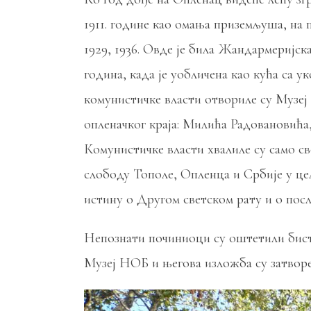
1911. године као омања приземљуша, на
1929, 1936. Овде је била Жандармеријск
година, када је уобличена као кућа са 
комунистичке власти отвориле су Музеј
опленачког краја: Милића Радовановића
Комунистичке власти хвалиле су само сво
слободу Тополе, Опленца и Србије у це
истину о Другом светском рату и о пос
Непознати починиоци су оштетили бисте 
Музеј НОБ и његова изложба су затворен