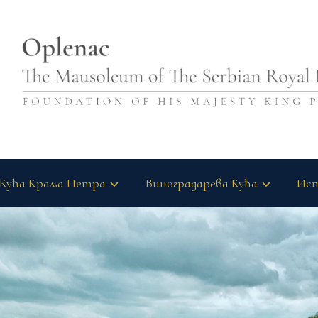
Кућа Краља Петра
Виноградарева Кућа
Ист