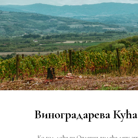
Виноградарева Кућа
Ко год дође на Опленац видеће лепу згр