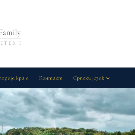
орија краја
Контакт
Српски језик