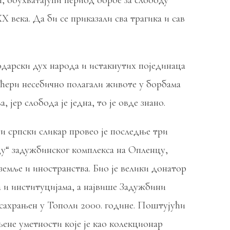
, обухватајући период борбе за слободу
 века. Да би се приказали сва трагика и сав
одарски дух народа и истакнутих појединаца
и кћери несебично полагали животе у борбама
јер слобода је једна, то је овде знано.
ти српски сликар провео је последње три
ицу“ задужбинског комплекса на Опленцу,
 земље и иностранства. Био је велики донатор
а и институцијама, а највише Задужбини
 сахрањен у Тополи 2000. године. Поштујући
ене уметности које је као колекционар