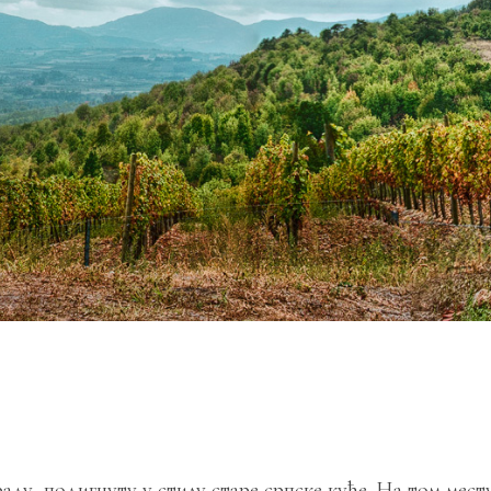
аду, подигнуту у стилу старе српске куће. На том мест