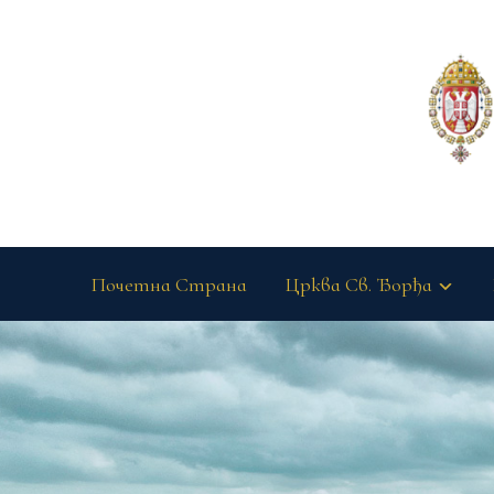
Почетна Страна
Црква Св. Ђорђа