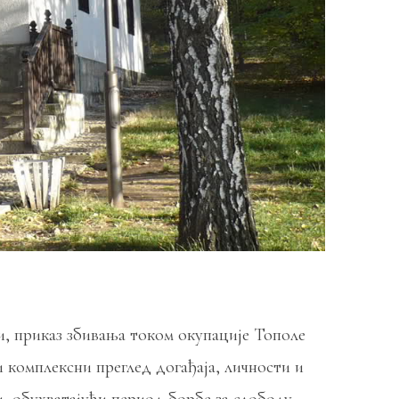
, приказ збивања током окупације Тополе
 комплексни преглед догађаја, личности и