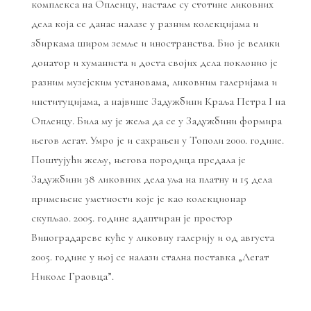
комплекса на Опленцу, настале су стотине ликовних
дела која се данас налазе у разним колекцијама и
збиркама широм земље и иностранства. Био је велики
донатор и хуманиста и доста својих дела поклонио је
разним музејским установама, ликовним галеријама и
институцијама, а највише Задужбини Краља Петра I на
Опленцу. Била му је жеља да се у Задужбини формира
његов легат. Умро је и сахрањен у Тополи 2000. године.
Поштујући жељу, његова породица предала је
Задужбини 38 ликовних дела уља на платну и 15 дела
примењене уметности које је као колекционар
скупљао. 2005. године адаптиран је простор
Виноградареве куће у ликовну галерију и од августа
2005. године у њој се налази стална поставка „Легат
Николе Граовца”.