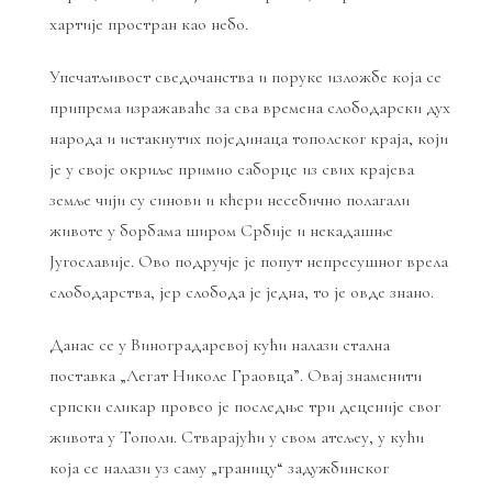
хартије простран као небо.
Упечатљивост сведочанства и поруке изложбе која се
припрема изражаваће за сва времена слободарски дух
народа и истакнутих појединаца тополског краја, који
је у своје окриље примио саборце из свих крајева
земље чији су синови и кћери несебично полагали
животе у борбама широм Србије и некадашње
Југославије. Ово подручје је попут непресушног врела
слободарства, јер слобода је једна, то је овде знано.
Данас се у Виноградаревој кући налази стална
поставка „Легат Николе Граовца”. Овај знаменити
српски сликар провео је последње три деценије свог
живота у Тополи. Стварајући у свом атељеу, у кући
која се налази уз саму „границу“ задужбинског