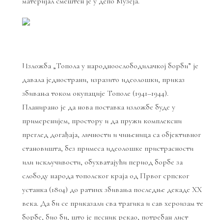
материјал смештен је у депо Музеја.
Изложба „Топола у народноослободилачкој борби” је
давала једнострани, изразито идеолошки, приказ
збивања током окупације Тополе (1941–1944).
Планирано је да нова поставка изложбе буде у
примеренијем, простору и да пружи комплексни
преглед догађаја, личности и чињеница са објективног
становишта, без примеса идеолошке пристрасности
или искључивости, обухватајући период борбе за
слободу народа тополског краја од Првог српског
устанка (1804) до ратних збивања последње декаде XX
века. Да би се приказали сва трагика и сав хероизам те
борбе, био би, што је песник рекао, потребан лист