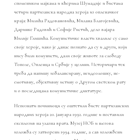
спомеником мајкама и кћерима Шумадије и бистама
четири партизанска народна хероја из опленачког
краја: Милића Радовановића, Милана Благојевића,
Даринке Радовић и Софије Ристић, дело вајара
Милије Глишића. Комунистичке власти хвалиле су само
своје хероје, иако је данас познато да су и други, који
нису били комунисти, дали своје животе за слободу
Тополе, Опленца и Србије у целини. Историчари тек
треба да напишу избалансирану, неидеолошку, не-
емотивну, објективну истину о Другом светском рату
и о последицама комунистичке диктатуре.
Непознати починиоци су оштетили бисте партизанских
народних хероја 20. јануара 1992. године и поставили
експлозив на улазна врата. Музеј НОБ и његова
изложба су затворени 1994. године, а сав изложбени