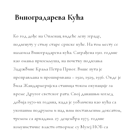
Виноградарева Кућа
Ко год дође на Опленац видеће лепу зграду,
подигнуту у стилу старе српске куће. На том месту се
налазила Виноградарева кућа. Саграђена 1911. године
као омања приземљуша, на почетку подизања
Задужбине Краља Петра Првог. Више пута је
преправљана и проширивана – 1920, 1929, 1936. Овде је
била Жандармеријска станица током окупације за
време Другог светског рата. Свој данашњи изглед
добија 1970-их година, када је уобличена као кућа са
укопаним подрумом и над њим постављеним доксатом,
тремом са аркадама. 27. децембра 1975. године
комунистичке власти отвориле су Музеј НОБ са